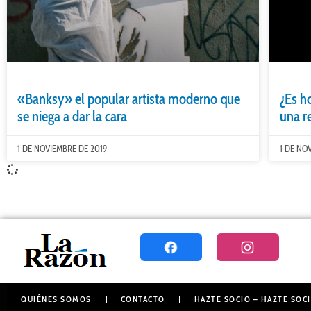
«Banksy» el popular artista moderno que
¿Es h
se niega a dar la cara
una re
1 DE NOVIEMBRE DE 2019
1 DE NO
QUIÉNES SOMOS
CONTACTO
HAZTE SOCIO – HAZTE SOCI