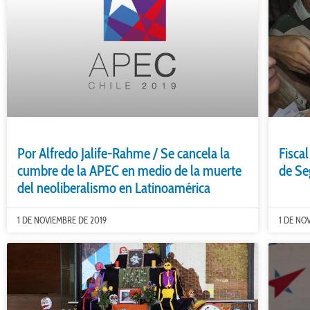
Por Alfredo Jalife-Rahme / Se cancela la
Fiscal
cumbre de la APEC en medio de la muerte
de Se
del neoliberalismo en Latinoamérica
1 DE NOVIEMBRE DE 2019
1 DE NO