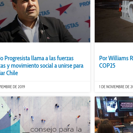
do Progresista llama a las fuerzas
Por Williams R
icas y movimiento social a unirse para
COP25
ar Chile
VIEMBRE DE 2019
1 DE NOVIEMBRE DE 2