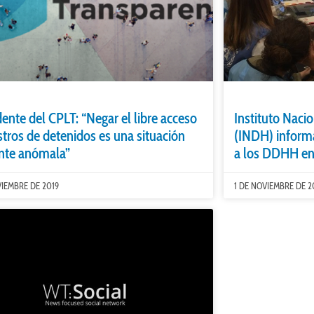
dente del CPLT: “Negar el libre acceso
Instituto Nac
istros de detenidos es una situación
(INDH) inform
nte anómala”
a los DDHH en
VIEMBRE DE 2019
1 DE NOVIEMBRE DE 2