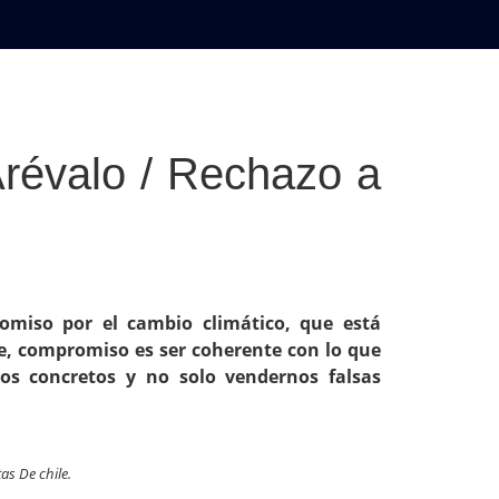
AL
DEPORTES
MUNDO
OPINIÓN
A
révalo / Rechazo a
romiso por el cambio climático, que está
te, compromiso es ser coherente con lo que
hos concretos y no solo vendernos falsas
s De chile.