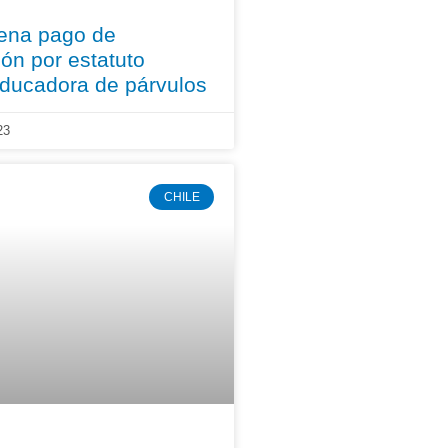
dena pago de
ón por estatuto
ducadora de párvulos
23
CHILE