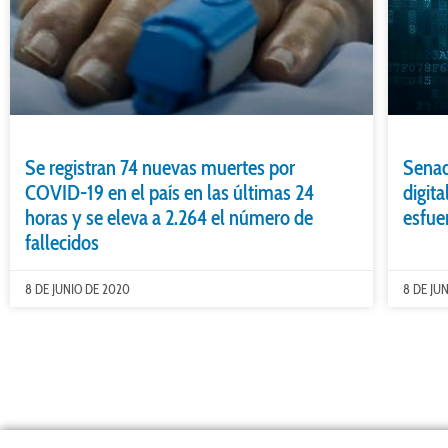
Se registran 74 nuevas muertes por
Senad
COVID-19 en el país en las últimas 24
digit
horas y se eleva a 2.264 el número de
esfue
fallecidos
8 DE JUNIO DE 2020
8 DE JU