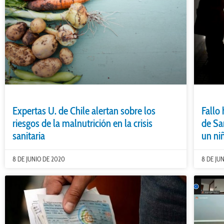
Expertas U. de Chile alertan sobre los
Fallo
riesgos de la malnutrición en la crisis
de Sa
sanitaria
un ni
8 DE JUNIO DE 2020
8 DE JU