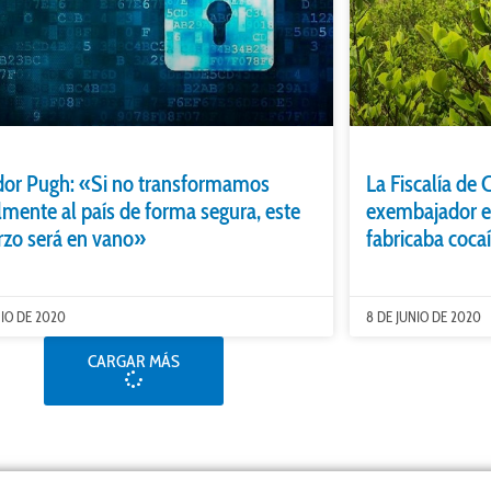
or Pugh: «Si no transformamos
La Fiscalía de 
almente al país de forma segura, este
exembajador e
rzo será en vano»
fabricaba coca
NIO DE 2020
8 DE JUNIO DE 2020
CARGAR MÁS