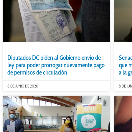
Diputados DC piden al Gobierno envío de
Senad
ley para poder prorrogar nuevamente pago
que m
de permisos de circulación
a la 
8 DE JUNIO DE 2020
8 DE JU