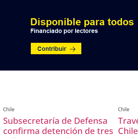
INICIO
POLÍTICA
NACION
Chile
Chile
Subsecretaría de Defensa
Trave
confirma detención de tres
Chil