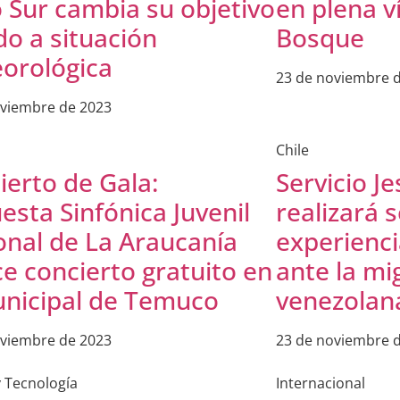
o Sur cambia su objetivo
en plena ví
do a situación
Bosque
orológica
23 de noviembre 
oviembre de 2023
Chile
ierto de Gala:
Servicio J
esta Sinfónica Juvenil
realizará 
onal de La Araucanía
experienc
ce concierto gratuito en
ante la mi
unicipal de Temuco
venezolan
oviembre de 2023
23 de noviembre 
y Tecnología
Internacional