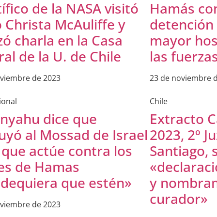
ífico de la NASA visitó
Hamás con
o Christa McAuliffe y
detención 
zó charla en la Casa
mayor hos
al de la U. de Chile
las fuerzas
oviembre de 2023
23 de noviembre 
ional
Chile
nyahu dice que
Extracto C
ruyó al Mossad de Israel
2023, 2º Ju
 que actúe contra los
Santiago, 
res de Hamas
«declaraci
dequiera que estén»
y nombram
curador»
oviembre de 2023