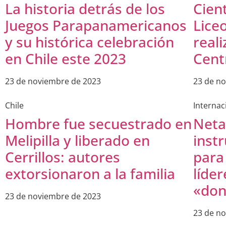
La historia detrás de los
Cient
Juegos Parapanamericanos
Lice
y su histórica celebración
reali
en Chile este 2023
Centr
23 de noviembre de 2023
23 de n
Chile
Internac
Hombre fue secuestrado en
Neta
Melipilla y liberado en
inst
Cerrillos: autores
para
extorsionaron a la familia
líde
«don
23 de noviembre de 2023
23 de n