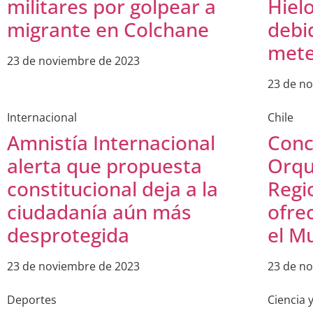
militares por golpear a
Hiel
migrante en Colchane
debi
mete
23 de noviembre de 2023
23 de n
Internacional
Chile
Amnistía Internacional
Conc
alerta que propuesta
Orqu
constitucional deja a la
Regi
ciudadanía aún más
ofre
desprotegida
el M
23 de noviembre de 2023
23 de n
Deportes
Ciencia 