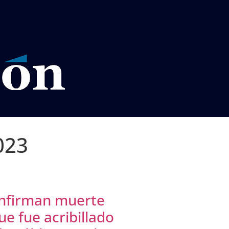
VISOS LEGALES LA RAZÓN
023
onfirman muerte
ue fue acribillado