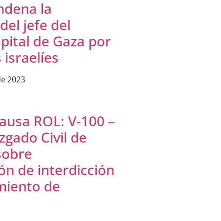
dena la
del jefe del
pital de Gaza por
 israelíes
de 2023
ausa ROL: V-100 –
zgado Civil de
sobre
ón de interdicción
iento de