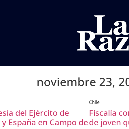
AL
DEPORTES
MUNDO
OPINIÓN
A
noviembre 23, 2
Chile
sía del Ejército de
Fiscalía c
e y España en Campo de
de joven q