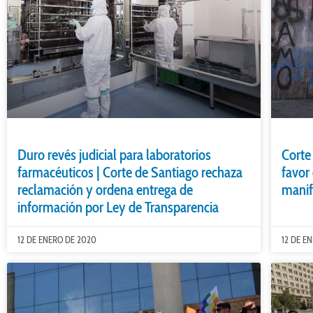
Duro revés judicial para laboratorios
Corte
farmacéuticos | Corte de Santiago rechaza
favor
reclamación y ordena entrega de
manif
información por Ley de Transparencia
12 DE ENERO DE 2020
12 DE E