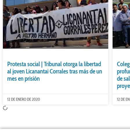
Protesta social | Tribunal otorga la libertad
Coleg
al joven Licanantai Corrales tras más de un
profu
mes en prisión
de sa
proye
12 DE ENERO DE 2020
12 DE E