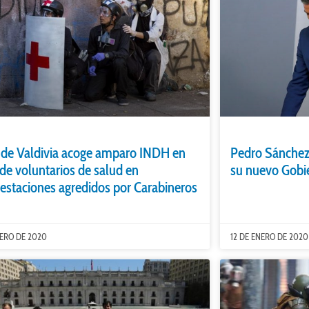
 de Valdivia acoge amparo INDH en
Pedro Sánchez
 de voluntarios de salud en
su nuevo Gobi
estaciones agredidos por Carabineros
NERO DE 2020
12 DE ENERO DE 2020