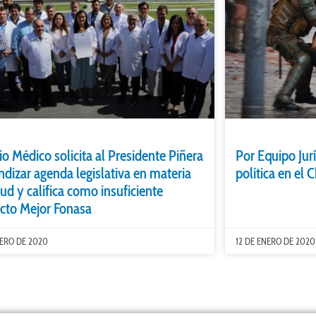
io Médico solicita al Presidente Piñera
Por Equipo Jur
ndizar agenda legislativa en materia
política en el 
lud y califica como insuficiente
cto Mejor Fonasa
NERO DE 2020
12 DE ENERO DE 2020