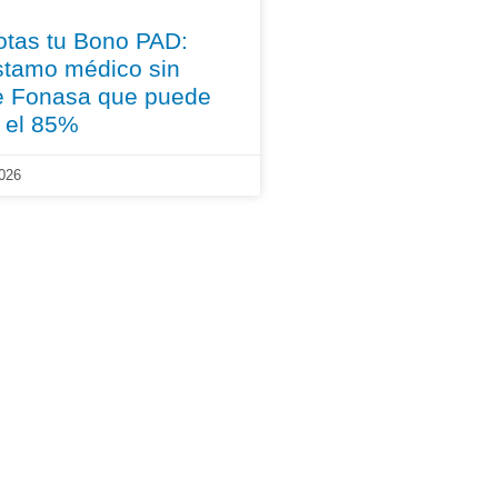
otas tu Bono PAD:
éstamo médico sin
de Fonasa que puede
a el 85%
026