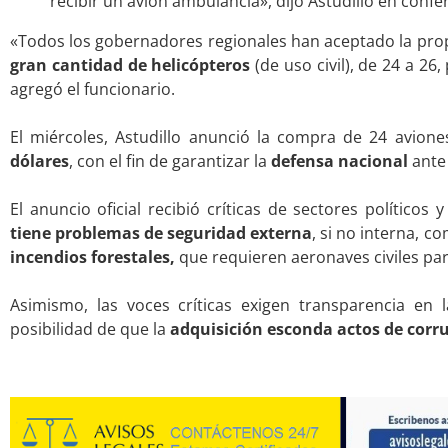
recibir un avión ambulancia», dijo Astudillo en conf
«Todos los gobernadores regionales han aceptado la pro
gran cantidad de helicópteros
(de uso civil), de 24 a 2
agregó el funcionario.
.
El miércoles, Astudillo anunció la compra de 24 avio
dólares
, con el fin de garantizar la
defensa nacional
ante
.
El anuncio oficial recibió críticas de sectores político
tiene problemas de seguridad externa
, si no interna, 
incendios forestales,
que requieren aeronaves civiles pa
.
Asimismo, las voces críticas exigen transparencia en 
posibilidad de que la
adquisición esconda actos de corr
.