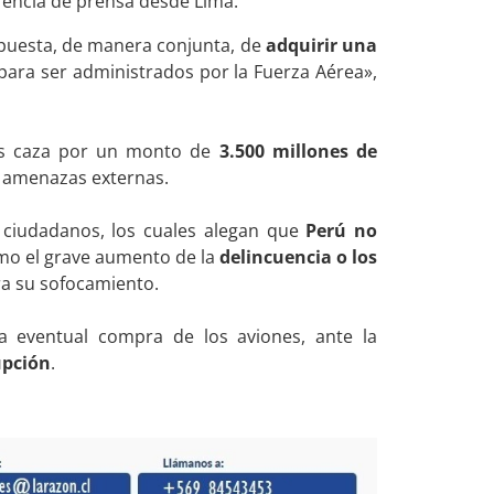
erencia de prensa desde Lima.
puesta, de manera conjunta, de
adquirir una
6, para ser administrados por la Fuerza Aérea»,
nes caza por un monto de
3.500 millones de
 amenazas externas.
s y ciudadanos, los cuales alegan que
Perú no
como el grave aumento de la
delincuencia o los
ra su sofocamiento.
la eventual compra de los aviones, ante la
upción
.