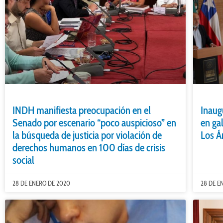
INDH manifiesta preocupación en el
Inaug
Senado por escenario “poco auspicioso” en
en ga
la búsqueda de justicia por violación de
Los Á
derechos humanos en 100 días de crisis
social
28 DE ENERO DE 2020
28 DE E