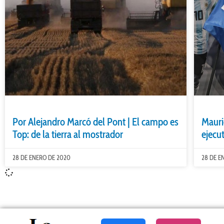
Por Alejandro Marcó del Pont | El campo es
Mauri
Top: de la tierra al mostrador
ejecu
28 DE ENERO DE 2020
28 DE E