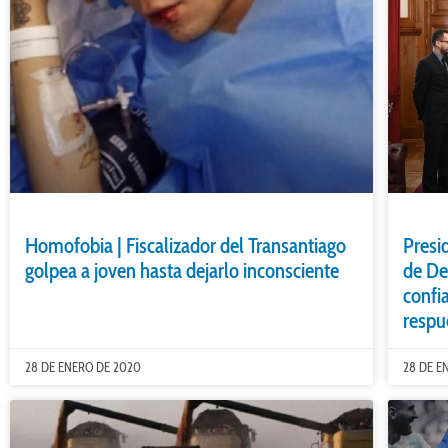
Homofobia | Fiscalizador del Transantiago
Presi
golpea a joven hasta dejarlo inconsciente
de De
confi
respu
28 DE ENERO DE 2020
28 DE E