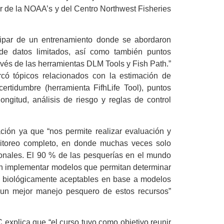
or de la NOAA’s y del Centro Northwest Fisheries
cipar de un entrenamiento donde se abordaron
de datos limitados, así como también puntos
ravés de las herramientas DLM Tools y Fish Path.”
rcó tópicos relacionados con la estimación de
certidumbre (herramienta FifhLife Tool), puntos
ongitud, análisis de riesgo y reglas de control
ación ya que “nos permite realizar evaluación y
itoreo completo, en donde muchas veces solo
onales. El 90 % de las pesquerías en el mundo
 en implementar modelos que permitan determinar
ra biológicamente aceptables en base a modelos
 un mejor manejo pesquero de estos recursos”
explica que “el curso tuvo como objetivo reunir