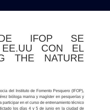
AL
DEPORTES
MUNDO
OPINIÓN
A
 DE IFOP SE
 EE.UU CON EL
G THE NATURE
cia del Instituto de Fomento Pesquero (IFOP),
 Pérez bióloga marina y magíster en pesquerías y
a participar en el curso de entrenamiento técnico
dictado los días 4 y 5 de junio en la ciudad de