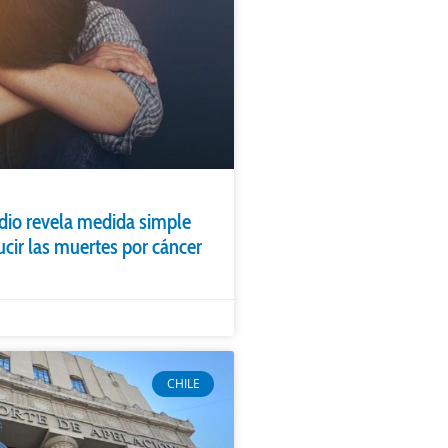
dio revela medida simple
cir las muertes por cáncer
CHILE