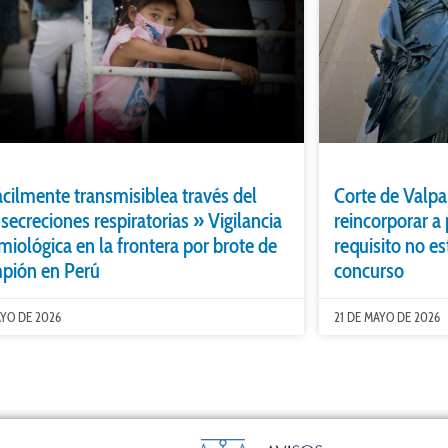
ácilmente transmisiblea través del
Corte de Valpa
 secreciones respiratorias » Vigilancia
reincorporar a
miológica en la frontera por brote de
requisito no e
pión en Perú
concurso
AYO DE 2026
21 DE MAYO DE 2026