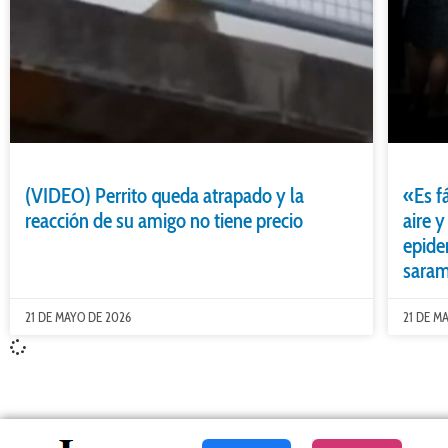
(VIDEO) Perrito queda atrapado y la
«Es f
reacción de su amigo no tiene precio
aire y
epide
saram
21 DE MAYO DE 2026
21 DE M