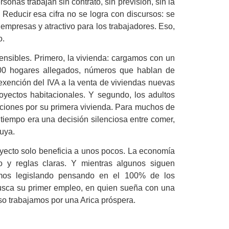
sonas trabajan sin contrato, sin previsión, sin la
 Reducir esa cifra no se logra con discursos: se
empresas y atractivo para los trabajadores. Eso,
o.
ensibles. Primero, la vivienda: cargamos con un
700 hogares allegados, números que hablan de
 exención del IVA a la venta de viviendas nuevas
royectos habitacionales. Y segundo, los adultos
uciones por su primera vivienda. Para muchos de
o tiempo era una decisión silenciosa entre comer,
uya.
oyecto solo beneficia a unos pocos. La economía
 y reglas claras. Y mientras algunos siguen
mos legislando pensando en el 100% de los
busca su primer empleo, en quien sueña con una
eso trabajamos por una Arica próspera.