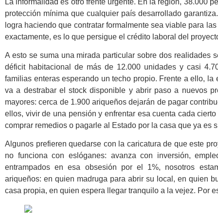
La informalidad es otro frente urgente. En la región, 38.000 per
protección mínima que cualquier país desarrollado garantiza.
logra haciendo que contratar formalmente sea viable para las 
exactamente, es lo que persigue el crédito laboral del proyect
A esto se suma una mirada particular sobre dos realidades s
déficit habitacional de más de 12.000 unidades y casi 4.
familias enteras esperando un techo propio. Frente a ello, la
va a destrabar el stock disponible y abrir paso a nuevos p
mayores: cerca de 1.900 ariqueños dejarán de pagar contrib
ellos, vivir de una pensión y enfrentar esa cuenta cada ciert
comprar remedios o pagarle al Estado por la casa que ya es s
Algunos prefieren quedarse con la caricatura de que este pr
no funciona con eslóganes: avanza con inversión, empleo
entrampados en esa obsesión por el 1%, nosotros esta
ariqueños: en quien madruga para abrir su local, en quien 
casa propia, en quien espera llegar tranquilo a la vejez. Por 