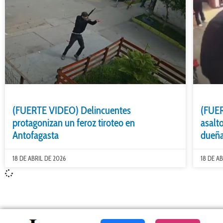
(FUERTE VIDEO) Delincuentes
(FUER
protagonizan un feroz tiroteo en
asalto
Antofagasta
dueña
18 DE ABRIL DE 2026
18 DE A