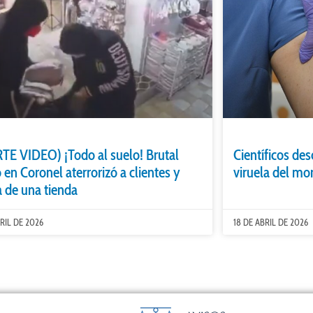
TE VIDEO) ¡Todo al suelo! Brutal
Científicos des
 en Coronel aterrorizó a clientes y
viruela del m
 de una tienda
BRIL DE 2026
18 DE ABRIL DE 2026