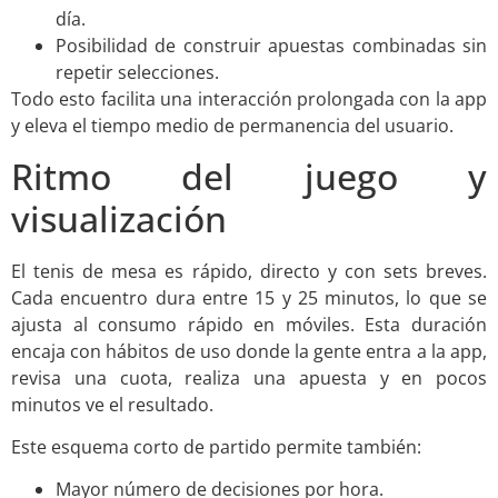
día.
Posibilidad de construir apuestas combinadas sin
repetir selecciones.
Todo esto facilita una interacción prolongada con la app
y eleva el tiempo medio de permanencia del usuario.
Ritmo del juego y
visualización
El tenis de mesa es rápido, directo y con sets breves.
Cada encuentro dura entre 15 y 25 minutos, lo que se
ajusta al consumo rápido en móviles. Esta duración
encaja con hábitos de uso donde la gente entra a la app,
revisa una cuota, realiza una apuesta y en pocos
minutos ve el resultado.
Este esquema corto de partido permite también:
Mayor número de decisiones por hora.