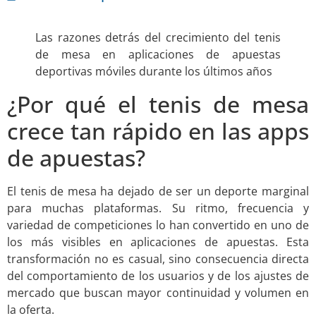
Las razones detrás del crecimiento del tenis
de mesa en aplicaciones de apuestas
deportivas móviles durante los últimos años
¿Por qué el tenis de mesa
crece tan rápido en las apps
de apuestas?
El tenis de mesa ha dejado de ser un deporte marginal
para muchas plataformas. Su ritmo, frecuencia y
variedad de competiciones lo han convertido en uno de
los más visibles en aplicaciones de apuestas. Esta
transformación no es casual, sino consecuencia directa
del comportamiento de los usuarios y de los ajustes de
mercado que buscan mayor continuidad y volumen en
la oferta.