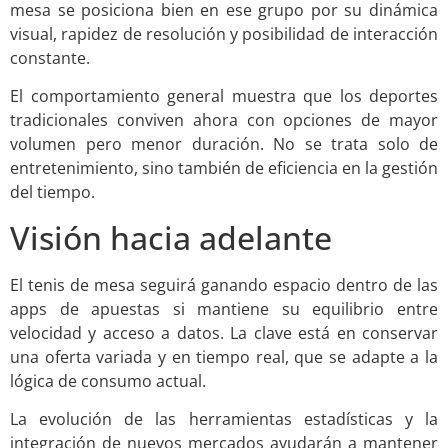
mesa se posiciona bien en ese grupo por su dinámica
visual, rapidez de resolución y posibilidad de interacción
constante.
El comportamiento general muestra que los deportes
tradicionales conviven ahora con opciones de mayor
volumen pero menor duración. No se trata solo de
entretenimiento, sino también de eficiencia en la gestión
del tiempo.
Visión hacia adelante
El tenis de mesa seguirá ganando espacio dentro de las
apps de apuestas si mantiene su equilibrio entre
velocidad y acceso a datos. La clave está en conservar
una oferta variada y en tiempo real, que se adapte a la
lógica de consumo actual.
La evolución de las herramientas estadísticas y la
integración de nuevos mercados ayudarán a mantener