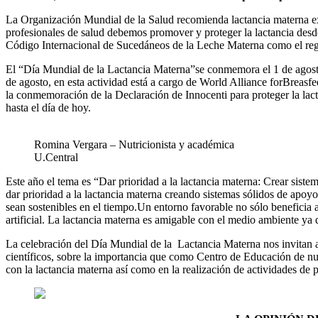
La Organización Mundial de la Salud recomienda lactancia materna exc
profesionales de salud debemos promover y proteger la lactancia desde l
Código Internacional de Sucedáneos de la Leche Materna como el regla
El “Día Mundial de la Lactancia Materna”se conmemora el 1 de agosto 
de agosto, en esta actividad está a cargo de World Alliance forBreasf
la conmemoración de la Declaración de Innocenti para proteger la lac
hasta el día de hoy.
Romina Vergara – Nutricionista y académica
U.Central
Este año el tema es “Dar prioridad a la lactancia materna: Crear sist
dar prioridad a la lactancia materna creando sistemas sólidos de apoyo
sean sostenibles en el tiempo.Un entorno favorable no sólo beneficia 
artificial. La lactancia materna es amigable con el medio ambiente ya 
La celebración del Día Mundial de la Lactancia Materna nos invitan a u
científicos, sobre la importancia que como Centro de Educación de nue
con la lactancia materna así como en la realización de actividades de