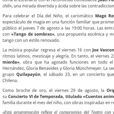
chill
«, una mirada divertida y ácida sobre las contradiccion
Para celebrar el Día del Niño, el carismático
Mago Re
espectáculo de magia en una función familiar que promet
público el jueves 7 de agosto a las 19:00 horas. Las entr
con
«Tango de sombras»
, una propuesta escénica y mus
tango con un estilo renovado.
La música popular regresa el viernes 16 con
Joe Vascon
ritmos latinos, mestizaje y alegría. En tanto, el viernes 2
mierda»
, obra que ha agotado funciones en todo el 
Hernández, Gloria Benavides y Gloria Münchmeyer. La sem
grupo
Quilapayún
, el sábado 23, en un concierto que
Chilena.
Como broche de oro, el viernes 29 de agosto, la
Orq
su
Concierto VI de Temporada, titulado «Cuentos ani
familia durante el mes del niño, con obras inspiradas en re
«Esta programación refleja el compromiso del Teatro con un