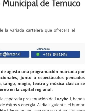
ro Municipal de Temuco
e la variada cartelera que ofrecerá el
s de agosto una programación marcada por
acionales, junto a espectáculos pensados
, tango, magia, teatro y música clásica se
rno en la capital regional.
n la esperada presentación de
Lucybell
, banda
 éxitos y energía. Al día siguiente, el humor
blo López
, quien llega con su rutina «
Un poco