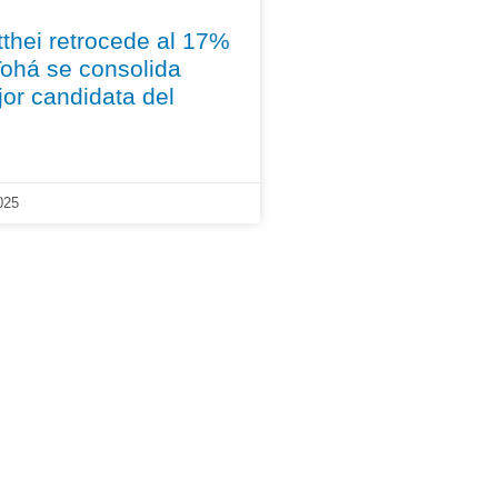
hei retrocede al 17%
Tohá se consolida
or candidata del
025