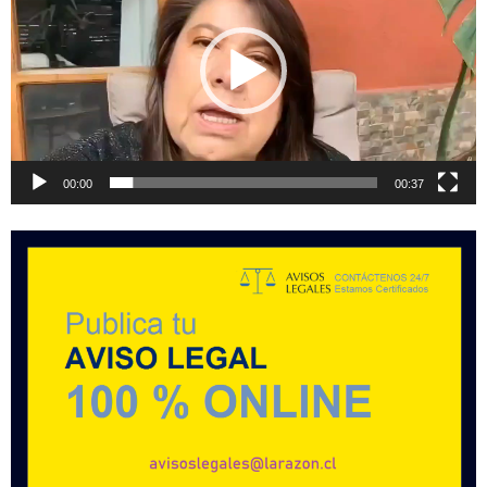
vídeo
00:00
00:37
.