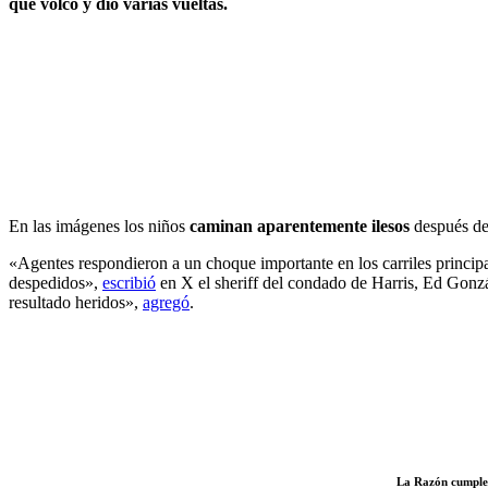
que volcó y dio varias vueltas.
En las imágenes los niños
caminan aparentemente ilesos
después del
«Agentes respondieron a un choque importante en los carriles princip
despedidos»,
escribió
en X el sheriff del condado de Harris, Ed Gonzá
resultado heridos»,
agregó
.
.
La Razón cumple c