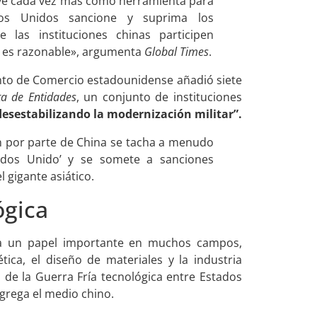
irve cada vez más como herramienta para
os Unidos sancione y suprima los
las instituciones chinas participen
no es razonable», argumenta
Global Times
.
nto de Comercio estadounidense añadió siete
ta de Entidades
, un conjunto de instituciones
desestabilizando la modernización militar”.
n por parte de China se tacha a menudo
ados Unido’ y se somete a sanciones
l gigante asiático.
ógica
a un papel importante en muchos campos,
ica, el diseño de materiales y la industria
o de la Guerra Fría tecnológica entre Estados
agrega el medio chino.