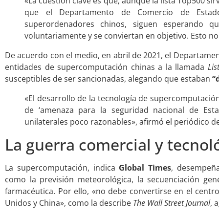
«La cuestión clave es que, aunque la lista Top500 s
que el Departamento de Comercio de Estad
superordenadores chinos, siguen esperando que 
voluntariamente y se conviertan en objetivo. Esto 
De acuerdo con el medio, en abril de 2021, el Departame
entidades de supercomputación chinas a la llamada
Lis
susceptibles de ser sancionadas, alegando que estaban
“
«El desarrollo de la tecnología de supercomputació
de ‘amenaza para la seguridad nacional de Est
unilaterales poco razonables», afirmó el periódico de
La guerra comercial y tecnol
La supercomputación, indica
Global Times
, desempeñ
como la previsión meteorológica, la secuenciación genét
farmacéutica. Por ello, «no debe convertirse en el centr
Unidos y China», como la describe
The Wall Street Journal
, 