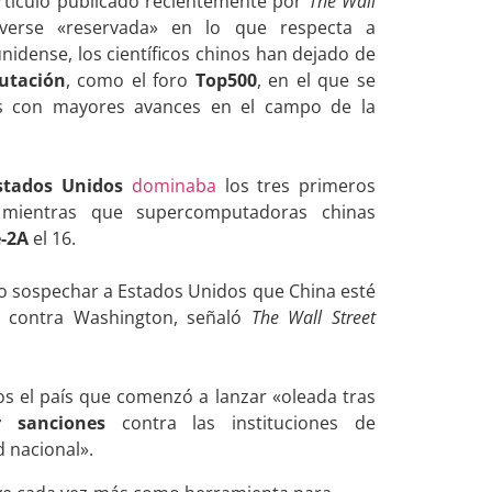
artículo publicado recientemente por
The Wall
erse «reservada» en lo que respecta a
unidense, los científicos chinos han dejado de
utación
, como el foro
Top500
, en el que se
es con mayores avances en el campo de la
stados Unidos
dominaba
los tres primeros
mientras que supercomputadoras chinas
e-2A
el 16.
echo sospechar a Estados Unidos que China esté
n contra Washington, señaló
The Wall Street
s el país que comenzó a lanzar «oleada tras
r sanciones
contra las instituciones de
 nacional».