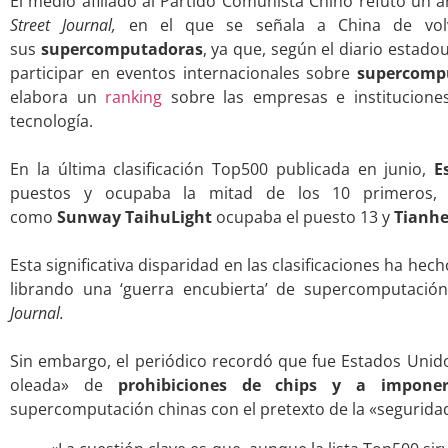
El medio afiliado al Partido Comunista Chino refutó un 
Street Journal,
en el que se señala a China de volv
sus
supercomputadoras
, ya que, según el diario estado
participar en eventos internacionales sobre
supercomp
elabora un
ranking
sobre las empresas e institucion
tecnología.
.
En la última clasificación Top500 publicada en junio,
E
puestos y ocupaba la mitad de los 10 primeros, 
como
Sunway TaihuLight
ocupaba el puesto 13 y
Tianh
.
Esta significativa disparidad en las clasificaciones ha h
librando una ‘guerra encubierta’ de supercomputació
Journal.
.
Sin embargo, el periódico recordó que fue Estados Unido
oleada» de
prohibiciones de chips y a impone
supercomputación chinas con el pretexto de la «seguridad