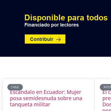
INICIO
POLÍTICA
NACION
CHILE
INTE
Escándalo en Ecuador: Mujer
El 
posa semidesnuda sobre una
pre
tanqueta militar
Don
por