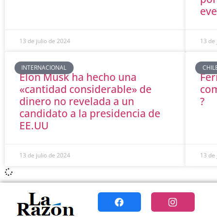
eve
13 de julio de 2024
13 de 
INTERNACIONAL
CHIL
Elon Musk ha hecho una
Fer
«cantidad considerable» de
com
dinero no revelada a un
?
candidato a la presidencia de
EE.UU
13 de julio de 2024
13 de 