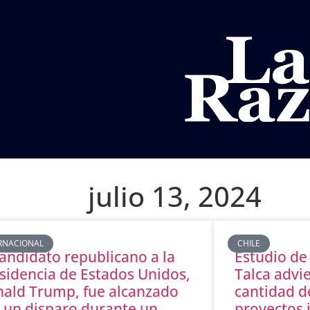
AL
DEPORTES
MUNDO
OPINIÓN
A
julio 13, 2024
RNACIONAL
CHILE
candidato republicano a la
Estudio de
sidencia de Estados Unidos,
Talca advie
ald Trump, fue alcanzado
cantidad d
 un disparo durante un
proyectos 