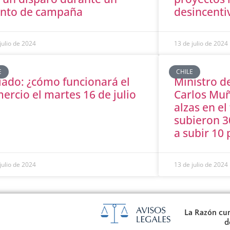
nto de campaña
desincenti
julio de 2024
13 de julio de 2024
E
CHILE
iado: ¿cómo funcionará el
Ministro d
ercio el martes 16 de julio
Carlos Muñ
alzas en el
subieron 3
a subir 10
julio de 2024
13 de julio de 2024
La Razón cum
d