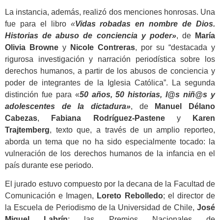
La instancia, además, realizó dos menciones honrosas. Una
fue para el libro
«
Vidas robadas en nombre de Dios.
Historias de abuso de conciencia y poder»
, de
María
Olivia Browne
y
Nicole Contreras
, por su “destacada y
rigurosa investigación y narración periodística sobre los
derechos humanos, a partir de los abusos de conciencia y
poder de integrantes de la Iglesia Católica”. La segunda
distinción fue para «
50 años, 50 historias, l@s niñ@s y
adolescentes de la dictadura»
, de
Manuel Délano
Cabezas
,
Fabiana Rodríguez-Pastene
y
Karen
Trajtemberg
, texto que, a través de un amplio reporteo,
aborda un tema que no ha sido especialmente tocado: la
vulneración de los derechos humanos de la infancia en el
país durante ese periodo.
El jurado estuvo compuesto por la decana de la Facultad de
Comunicación e Imagen,
Loreto Rebolledo
; el director de
la Escuela de Periodismo de la Universidad de Chile,
José
Miguel Labrín
; las Premios Nacionales de