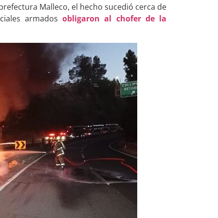
a prefectura Malleco, el hecho sucedió cerca de
ociales armados
obligaron al chofer de la