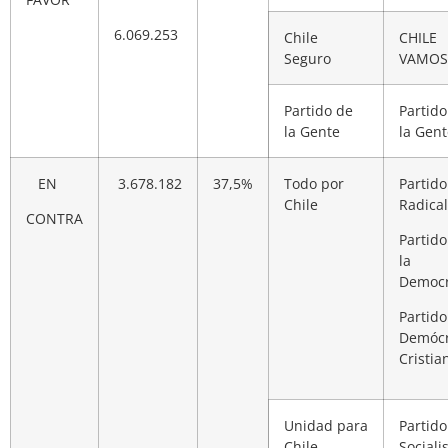
6.069.253
Chile
CHILE
Seguro
VAMOS
Partido de
Partido
la Gente
la Gent
EN
3.678.182
37,5%
Todo por
Partido
Chile
Radical
CONTRA
Partido
la
Democr
Partido
Demócr
Cristia
Unidad para
Partido
Chile
Sociali