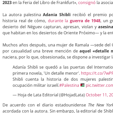
2023
en la Feria del Libro de Frankfurt»,
consignó
la asoci
.
La autora palestina
Adania Shibli
recibió el premio 
historia real de cómo,
durante la
guerra de 1948
, un g
desierto del Néguev capturan, apresan, violan y
asesin
que habitan en los desiertos de Oriente Próximo— y la ent
.
Muchos años después, una mujer de Ramala —sede del Go
por casualidad una breve mención de
aquel «detalle
naciera, por lo que, obsesionada, se dispone a investigar 
Adanía Shibli se quedó a las puertas del Internati
primera novela, 'Un detalle menor'.
https://t.co/7w
Shibli cuenta la historia de dos mujeres palesti
ocupación militar israelí.
#Palestina
pic.twitter.c
— Hoja de Lata Editorial (@HojadLata)
October 11, 2
De acuerdo con el diario estadounidense
The New York
acordada con la autora. Sin embargo, la editorial de Shib