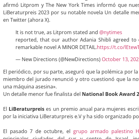
afirmó Litprom y The New York Times informó que nuest
LiBeraturpreis 2023 por su notable novela Un detalle men
en Twitter (ahora X).
It is not true, as Litprom stated and
@nytimes
reported, that our author Adania Shibli agreed to 
remarkable novel A MINOR DETAIL.
https://t.co/lEte
— New Directions (@NewDirections)
October 13, 202
El periódico, por su parte, aseguró que la polémica por 
miembro del jurado renunció y otro cuestionó que la nov
una máquina asesina».
Un detalle menor fue finalista del
National Book Award 
.
El
LiBeraturpreis
es un premio anual para mujeres escrit
por la iniciativa LiBeraturpreis e.V y ha sido organizado p
.
El pasado 7 de octubre, el
grupo armado palestino 
principales ciudades del sur y centro de Israel, inc