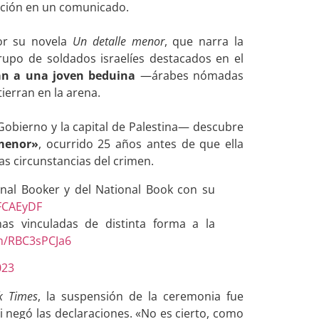
ación en un comunicado.
por su novela
Un detalle menor
, que narra la
rupo de soldados israelíes destacados en el
an a una joven beduina
—árabes nómadas
ierran en la arena.
bierno y la capital de Palestina— descubre
 menor»
, ocurrido 25 años antes de que ella
las circunstancias del crimen.
onal Booker y del National Book con su
PFCAEyDF
nas vinculadas de distinta forma a la
om/RBC3sPCJa6
023
 Times
, la suspensión de la ceremonia fue
li negó las declaraciones. «No es cierto, como