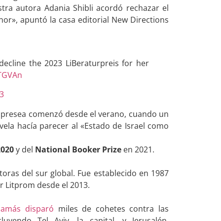
ra autora Adania Shibli acordó rechazar el
or», apuntó la casa editorial New Directions
decline the 2023 LiBeraturpreis for her
wTGVAn
3
la presea comenzó desde el verano, cuando un
ela hacía parecer al «Estado de Israel como
2020
y del
National Booker Prize
en 2021.
oras del sur global. Fue establecido en 1987
or Litprom desde el 2013.
Hamás disparó
miles de cohetes contra las
luyendo Tel Aviv, la capital, y Jerusalén.