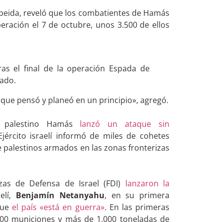
Obeida, reveló que los combatientes de Hamás
peración el 7 de octubre, unos 3.500 de ellos
ras el final de la operación Espada de
cado.
 que pensó y planeó en un principio», agregó.
o palestino Hamás
lanzó un ataque sin
jército israelí informó de miles de cohetes
de palestinos armados en las zonas fronterizas
zas de Defensa de Israel (FDI)
lanzaron la
aelí,
Benjamín Netanyahu
, en su primera
 que
el país «está en guerra»
. En las primeras
.000 municiones y más de 1.000 toneladas de