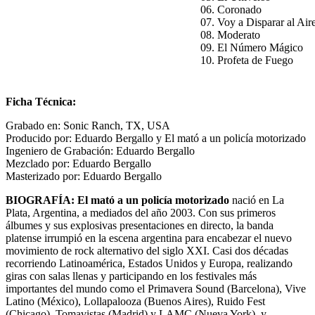
06. Coronado
07. Voy a Disparar al Air
08. Moderato
09. El Número Mágico
10. Profeta de Fuego
Ficha Técnica:
Grabado en: Sonic Ranch, TX, USA
Producido por: Eduardo Bergallo y El mató a un policía motorizado
Ingeniero de Grabación: Eduardo Bergallo
Mezclado por: Eduardo Bergallo
Masterizado por: Eduardo Bergallo
BIOGRAFÍA: El mató a un policía motorizado
nació en La
Plata, Argentina, a mediados del año 2003. Con sus primeros
álbumes y sus explosivas presentaciones en directo, la banda
platense irrumpió en la escena argentina para encabezar el nuevo
movimiento de rock alternativo del siglo XXI. Casi dos décadas
recorriendo Latinoamérica, Estados Unidos y Europa, realizando
giras con salas llenas y participando en los festivales más
importantes del mundo como el Primavera Sound (Barcelona), Vive
Latino (México), Lollapalooza (Buenos Aires), Ruido Fest
(Chicago), Tomavistas (Madrid) y LAMC (Nueva York), y