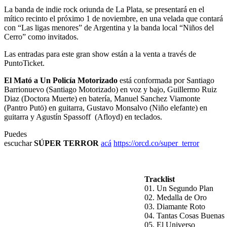
La banda de indie rock oriunda de La Plata, se presentará en el
mítico recinto el próximo 1 de noviembre, en una velada que contará
con “Las ligas menores” de Argentina y la banda local “Niños del
Cerro” como invitados.
Las entradas para este gran show están a la venta a través de
PuntoTicket.
El Mató a Un Policía Motorizado
está conformada por Santiago
Barrionuevo (Santiago Motorizado) en voz y bajo, Guillermo Ruiz
Diaz (Doctora Muerte) en batería, Manuel Sanchez Viamonte
(Pantro Putö) en guitarra, Gustavo Monsalvo (Niño elefante) en
guitarra y Agustín Spassoff (Afloyd) en teclados.
Puedes
escuchar
SÚPER TERROR
acá
https://orcd.co/super_terror
Tracklist
01. Un Segundo Plan
02. Medalla de Oro
03. Diamante Roto
04. Tantas Cosas Buenas
05. El Universo