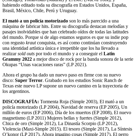
habiendo editado toda su discografía en Estados Unidos, España,
Brasil, México, Chile, Perú y Uruguay.
El mató a un policía motorizado
son lo más parecido a una
máquina de fabricar hits. Entre su discografía destacan melodías y
pasajes inolvidables que han celebrado oídos de todas las latitudes
del mundo. Porque si de algo estamos seguros es que su indie pop
con regusto
kraut
conquista, es así como continúan construyendo
una identidad artística única e irrepetible que los ha llevado a
realizar
sold outs
por todo el mundo y a conseguir el
Latin
Grammy 2022
a mejor disco de rock por la banda sonora de la serie
Okupas “Unas vacaciones raras” (LP 2021).
Ahora el grupo ha dado un nuevo paso en firme con su nuevo
disco:
Super Terror
. Grabado en los estudios Sonic Ranch de
Texas este nuevo LP supone un nuevo camino en la trayectoria de
los argentinos.
DISCOGRAFÍA:
Tormenta Roja (Simple 2003), El mató a un
policía motorizado (LP 2004), Navidad de reserva (EP 2005), Un
millón de euros (EP 2006), Día de los muertos (EP 2008), El nuevo
magnetismo (LP 2011) Mujeres bellas y fuertes (Simple 2012),
Chica de oro (Simple 2012), La Dinastía Scorpio (LP 2012),
Violencia (Maxi-Simple 2015). El tesoro (Simple 2017), La Síntesis
O’konor (LP 2017), Ahora imagino cosas (Simple 2017), El perro