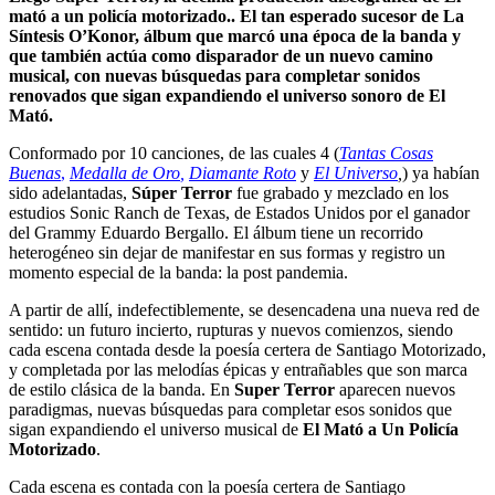
mató a un policía motorizado.. El tan esperado sucesor de La
Síntesis O’Konor, álbum que marcó una época de la banda y
que también actúa como disparador de un nuevo camino
musical, con nuevas búsquedas para completar sonidos
renovados que sigan expandiendo el universo sonoro de El
Mató.
Conformado por 10 canciones, de las cuales 4 (
Tantas Cosas
Buenas
,
Medalla de Oro
,
Diamante Roto
y
El Universo
,
) ya habían
sido adelantadas,
Súper Terror
fue grabado y mezclado en los
estudios Sonic Ranch de Texas, de Estados Unidos por el ganador
del Grammy Eduardo Bergallo. El álbum tiene un recorrido
heterogéneo sin dejar de manifestar en sus formas y registro un
momento especial de la banda: la post pandemia.
A partir de allí, indefectiblemente, se desencadena una nueva red de
sentido: un futuro incierto, rupturas y nuevos comienzos, siendo
cada escena contada desde la poesía certera de Santiago Motorizado,
y completada por las melodías épicas y entrañables que son marca
de estilo clásica de la banda. En
Super Terror
aparecen nuevos
paradigmas, nuevas búsquedas para completar esos sonidos que
sigan expandiendo el universo musical de
El Mató a Un Policía
Motorizado
.
Cada escena es contada con la poesía certera de Santiago