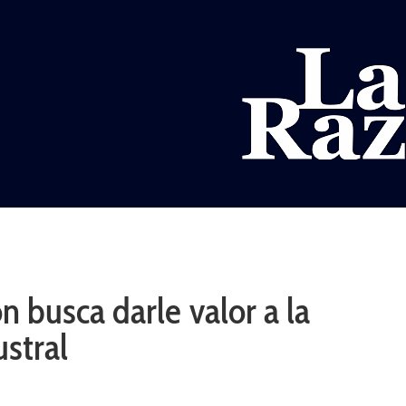
AL
DEPORTES
MUNDO
OPINIÓN
A
n busca darle valor a la
stral