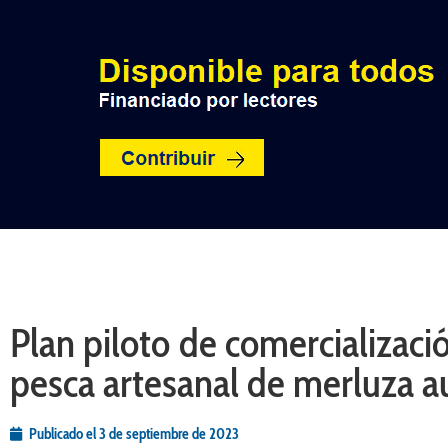
INICIO
POLÍTICA
NACION
Plan piloto de comercializació
pesca artesanal de merluza au
Publicado el
3 de septiembre de 2023