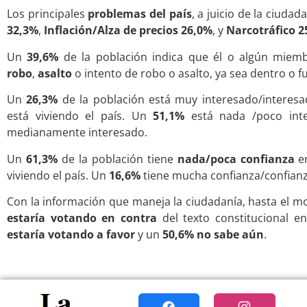
Los principales
problemas del país
, a juicio de la ciudad
32,3%
,
Inflación/Alza de precios 26,0%
, y
Narcotráfico 2
Un
39,6%
de la población indica que él o algún miem
robo
,
asalto
o intento de robo o asalto, ya sea dentro o f
Un
26,3%
de la población está muy interesado/interes
está viviendo el país.
Un
51,1%
está nada /poco int
medianamente interesado.
Un
61,3%
de la población tiene
nada/poca confianza
e
viviendo el país. Un
16,6%
tiene mucha confianza/confianz
Con la información que maneja la ciudadanía, hasta el 
estaría votando en contra
del texto constitucional e
estaría votando a favor
y un
50,6% no sabe aún
.