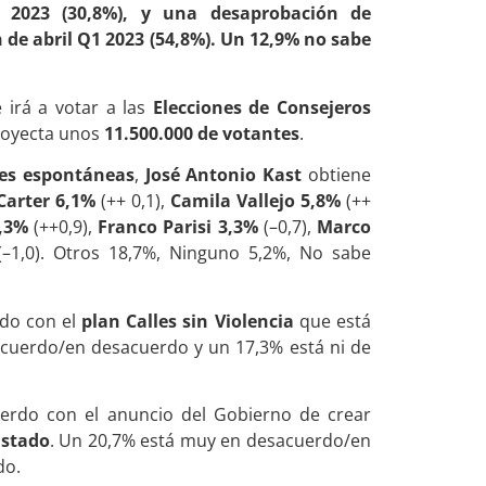
 2023 (30,8%), y una desaprobación de
 de abril Q1 2023 (54,8%). Un 12,9% no sabe
 irá a votar a las
Elecciones de Consejeros
proyecta unos
11.500.000 de votantes
.
es espontáneas
,
José Antonio Kast
obtiene
Carter 6,1%
(++ 0,1),
Camila Vallejo 5,8%
(++
,3%
(++0,9),
Franco Parisi 3,3%
(–0,7),
Marco
(–1,0). Otros 18,7%, Ninguno 5,2%, No sabe
rdo con el
plan Calles sin Violencia
que está
cuerdo/en desacuerdo y un 17,3% está ni de
erdo con el anuncio del Gobierno de crear
Estado
. Un 20,7% está muy en desacuerdo/en
do.