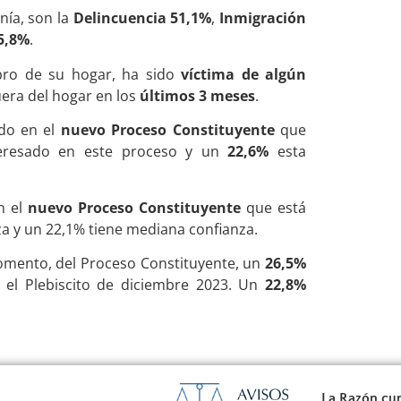
anía, son la
Delincuencia 51,1%
,
Inmigración
5,8%
.
bro de su hogar, ha sido
víctima de algún
uera del hogar en los
últimos 3 meses
.
ado en el
nuevo Proceso Constituyente
que
eresado en este proceso y un
22,6%
esta
n el
nuevo Proceso Constituyente
que está
a y un 22,1% tiene mediana confianza.
momento, del Proceso Constituyente, un
26,5%
n el Plebiscito de diciembre 2023. Un
22,8%
La Razón cum