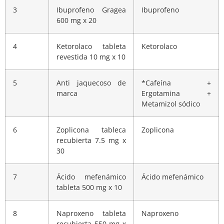
3
Ibuprofeno Gragea
Ibuprofeno
600 mg x 20
4
Ketorolaco tableta
Ketorolaco
revestida 10 mg x 10
5
Anti jaquecoso de
*Cafeína +
marca
Ergotamina +
Metamizol sódico
6
Zoplicona tableca
Zoplicona
recubierta 7.5 mg x
30
7
Ácido mefenámico
Ácido mefenámico
tableta 500 mg x 10
8
Naproxeno tableta
Naproxeno
recubierta 550 mg x