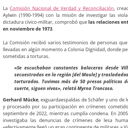
.
La
Comisión Nacional de Verdad y Reconciliación
, crea
Aylwin (1990-1994) con la misión de investigar las vi
dictadura cívico-militar, comprobó que
las relaciones e
en noviembre de 1973
.
.
La Comisión recibió varios testimonios de personas que
llevadas en algún momento a Colonia Dignidad, donde per
sometidas a torturas.
«Se escuchaban constantes balaceras desde Vil
secuestradas en la región [del Maule] y trasladado
torturados. Tuvimos más de 50 presos políticos d
suerte, siguen vivos», relató Myrna Troncoso.
Gerhard Mücke
, exguardaespaldas de Schäfer y uno de l
y procesado por su participación en crímenes cometido
septiembre de 2022, mientras cumplía condena. En 200
investigaba las denuncias de crímenes de lesa human
«efectivamente llegó un gran contingente de militares a Vil