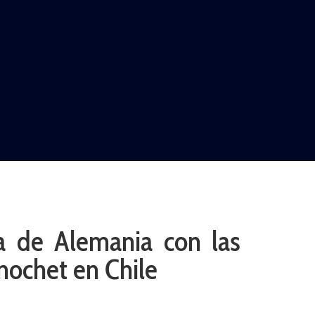
AL
DEPORTES
MUNDO
OPINIÓN
A
a de Alemania con las
inochet en Chile