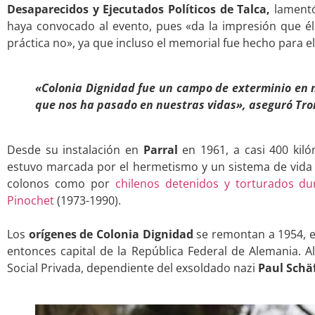
Desaparecidos y Ejecutados Políticos de Talca,
lamentó
haya convocado al evento, pues «da la impresión que él 
práctica no», ya que incluso el memorial fue hecho para el
.
«Colonia Dignidad fue un campo de exterminio en n
que nos ha pasado en nuestras vidas», aseguró Tro
.
Desde su instalación en
Parral
en 1961, a casi 400 kiló
estuvo marcada por el hermetismo y un sistema de vida 
colonos como por
chilenos detenidos y torturados dur
Pinochet
(1973-1990).
.
Los
orígenes de Colonia Dignidad
se remontan a 1954, e
entonces capital de la República Federal de Alemania. Al
Social Privada, dependiente del exsoldado nazi
Paul Schä
.