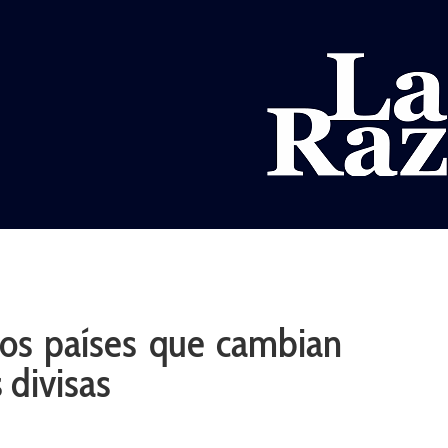
AL
DEPORTES
MUNDO
OPINIÓN
A
 los países que cambian
 divisas