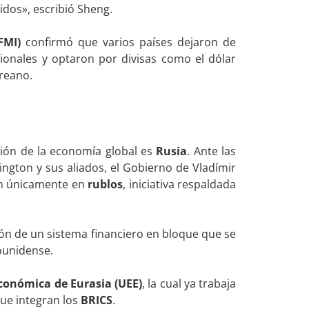
dos», escribió Sheng.
FMI)
confirmó que varios países dejaron de
ionales y optaron por divisas como el dólar
oreano.
ión de la economía global es
Rusia
. Ante las
gton y sus aliados, el Gobierno de Vladímir
an únicamente en
rublos
, iniciativa respaldada
ión de un sistema financiero en bloque que se
ounidense.
conómica de Eurasia (UEE)
, la cual ya trabaja
ue integran los
BRICS
.