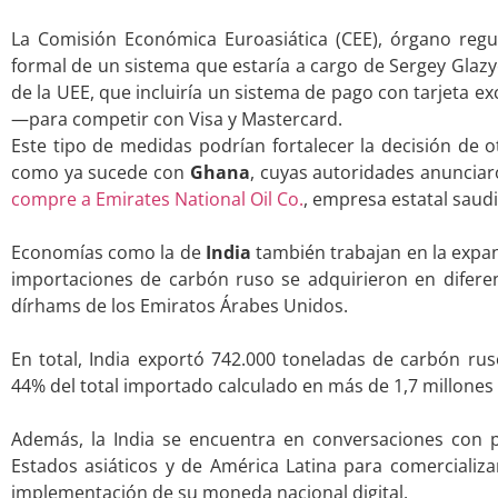
.
La Comisión Económica Euroasiática (CEE), órgano reg
formal de un sistema que estaría a cargo de Sergey Glaz
de la UEE, que incluiría un sistema de pago con tarjeta ex
—para competir con Visa y Mastercard.
Este tipo de medidas podrían fortalecer la decisión de 
como ya sucede con
Ghana
, cuyas autoridades anuncia
compre a Emirates National Oil Co.
, empresa estatal saudi
.
Economías como la de
India
también trabajan en la expans
importaciones de carbón ruso se adquirieron en difer
dírhams de los Emiratos Árabes Unidos.
.
En total, India exportó 742.000 toneladas de carbón ru
44% del total importado calculado en más de 1,7 millones
.
Además, la India se encuentra en conversaciones con p
Estados asiáticos y de América Latina para comercializar
implementación de su moneda nacional digital.