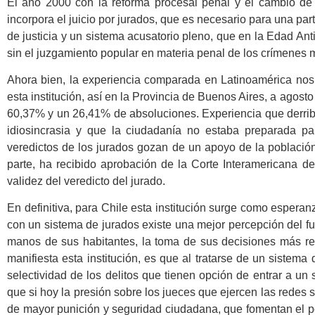
El año 2000 con la reforma procesal penal y el cambio de 
incorpora el juicio por jurados, que es necesario para una par
de justicia y un sistema acusatorio pleno, que en la Edad A
sin el juzgamiento popular en materia penal de los crímenes 
Ahora bien, la experiencia comparada en Latinoamérica nos
esta institución, así en la Provincia de Buenos Aires, a agos
60,37% y un 26,41% de absoluciones. Experiencia que derrib
idiosincrasia y que la ciudadanía no estaba preparada p
veredictos de los jurados gozan de un apoyo de la población i
parte, ha recibido aprobación de la Corte Interamericana 
validez del veredicto del jurado.
En definitiva, para Chile esta institución surge como espera
con un sistema de jurados existe una mejor percepción del fu
manos de sus habitantes, la toma de sus decisiones más r
manifiesta esta institución, es que al tratarse de un sistema
selectividad de los delitos que tienen opción de entrar a un 
que si hoy la presión sobre los jueces que ejercen las redes s
de mayor punición y seguridad ciudadana, que fomentan el po