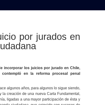
AL
DEPORTES
MUNDO
OPINIÓN
A
icio por jurados en
ciudadana
 incorporar los juicios por jurado en Chile,
e contempló en la reforma procesal penal
hace algunos años, para algunos lo sigue siendo,
 y la creación de una nueva Carta Fundamental,
ía, ligadas a una mayor participación de ésta y
Demanda ciudadana, que coincide con sucesos de