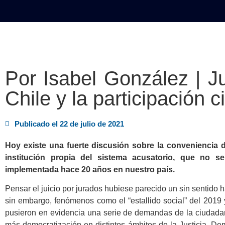
INICIO
POLÍTICA
NACION
Por Isabel González | Ju
Chile y la participación 
Publicado el
22 de julio de 2021
Hoy existe una fuerte discusión sobre la conveniencia de
institución propia del sistema acusatorio, que no s
implementada hace 20 años en nuestro país.
Pensar el juicio por jurados hubiese parecido un sin sentido 
sin embargo, fenómenos como el “estallido social” del 2019
pusieron en evidencia una serie de demandas de la ciudadan
más democratización en distintos ámbitos de la Justicia. 