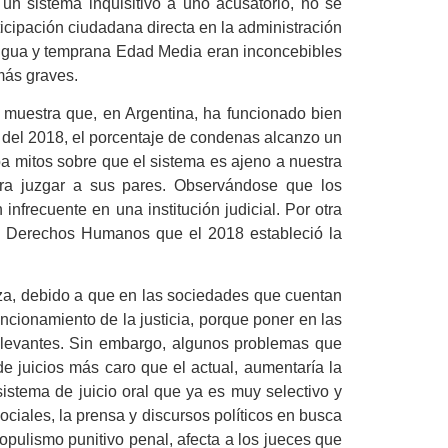
un sistema inquisitivo a uno acusatorio, no se
ticipación ciudadana directa en la administración
ntigua y temprana Edad Media eran inconcebibles
más graves.
 muestra que, en Argentina, ha funcionado bien
to del 2018, el porcentaje de condenas alcanzo un
a mitos sobre que el sistema es ajeno a nuestra
ara juzgar a sus pares. Observándose que los
nfrecuente en una institución judicial. Por otra
de Derechos Humanos que el 2018 estableció la
nza, debido a que en las sociedades que cuentan
ncionamiento de la justicia, porque poner en las
elevantes. Sin embargo, algunos problemas que
 de juicios más caro que el actual, aumentaría la
sistema de juicio oral que ya es muy selectivo y
ociales, la prensa y discursos políticos en busca
pulismo punitivo penal, afecta a los jueces que