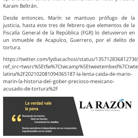
Karam Beltrán.
Desde entonces, Marín se mantuvo prófugo de la
justicia, hasta este tres de febrero que elementos de la
Fiscalía General de la República (FGR) lo detuvieron en
un inmueble de Acapulco, Guerrero, por el delito de
tortura.
https://twitter.com/lydiacachosi/status/13571283681273
ref_src=twsrc%5Etfw%7Ctwcamp%5Etweetembed%7Ctwt
latina%2F202102081094365187-la-lenta-caida-de-mario-
marin-la-historia-del–gober-precioso-mexicano-
acusado-de-tortura%2F