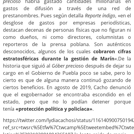
precioso
habría gastado cantidades millonarias en
gastos de difusión a través de una red de
prestanombres. Pues según detalla
Reporte índigo
, «en el
desglose de gastos por empresas periodísticas,
destacan decenas de personas físicas que no figuran ni
como dueños, ni como directores, columnistas o
reporteros de la prensa poblana. Son auténticos
desconocidos, algunos de los cuales
cobraron cifras
estratosféricas durante la gestión de Marín
«.De la
historia que siguió al
Góber precios
o después de dejar su
cargo en el Gobierno de Puebla poco se sabe, pero lo
cierto es que de alguna manera continuó gozando de
ciertos beneficios. En agosto de 2019, Cacho denunció
que el exgobernador se encontraba escondido en el
estado, pero que no lo podían detener porque
tenía
«protección política y policíaca»
.
https://twitter.com/lydiacachosi/status/11614090075019
ref_src=twsrc%5Etfw%7Ctwcamp%5Etweetembed%7Ctwt