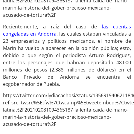
latina%2F202102081094365187-la-lenta-caida-de-mario-
marin-la-historia-del–gober-precioso-mexicano-
acusado-de-tortura%2F
Recientemente, a raíz del caso de
las cuentas
congeladas en Andorra
, las cuales estaban vinculadas a
23 empresarios y políticos mexicanos, el nombre de
Marín ha vuelto a aparecer en la opinión pública; esto,
debido a que según el periodista Arturo Rodríguez,
entre los personajes que habrían depositado 48.000
millones de pesos (2.388 millones de dólares) en el
Banco Privado de Andorra se encuentra el
exgobernador de Puebla.
https://twitter.com/lydiacachosi/status/13569194062118
ref_src=twsrc%5Etfw%7Ctwcamp%5Etweetembed%7Ctwt
latina%2F202102081094365187-la-lenta-caida-de-mario-
marin-la-historia-del–gober-precioso-mexicano-
acusado-de-tortura%2F