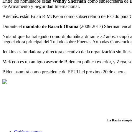
Entre los nominados están
Wendy Sherman
como subsecretaria de 
de Armamento y Seguridad Internacional.
Además, están Brian P. McKeon como subsecretario de Estado para G
Durante el
mandato de Barack Obama
(2009-2017) Sherman encabe
Nuland que ha trabajado como diplomática durante 32 años, ocupó a
negociadora principal del Tratado sobre Fuerzas Armadas Convencio
Jenkins es fundadora y directora ejecutiva de la organización sin fi
McKeon es un antiguo asesor de Biden en política exterior, y Zeya, s
Biden asumirá como presidente de EEUU el próximo 20 de enero.
La Razón cumple c
Quiénes somos