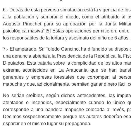
6.- Detrás de esta perversa simulación está la vigencia de l
a la población y sembrar el miedo, como el atribuido al p
Augusto Pinochet para su aprobación por la Junta Milita
psicológica masiva“.[5] Estas operaciones permitieron, entre
los responsables de la tortura y asesinato del niño de 6 años,
7.- El amparado, Sr. Toledo Cancino, ha difundido su disposi
una denuncia abierta a la Presidencia de la República, la Fi
Diputados. Esta trataría sobre la complicidad de los altos m
extrema acontecidos en La Araucanía que se han transf
generales y empresas forestales que corrompen al person
mapuche y que, adicionalmente, permiten ganar dinero fácil c
No serían creíbles, según dichos antecedentes, las imputa
atentados o incendios, especialmente cuando lo único 
corresponde a una bandera mapuche colocada al revés, pa
Decimos sospechosamente porque los autores deberían espe
esparcir en el mismo lugar su propaganda.