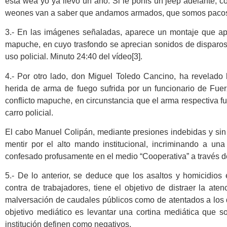
esta wea yo ya llevo un año. Si le ponis un jeep adelante, co
weones van a saber que andamos armados, que somos pacos de
3.- En las imágenes señaladas, aparece un montaje que ap
mapuche, en cuyo trasfondo se aprecian sonidos de disparo
uso policial. Minuto 24:40 del vídeo[3].
4.- Por otro lado, don Miguel Toledo Cancino, ha revelado l
herida de arma de fuego sufrida por un funcionario de Fuer
conflicto mapuche, en circunstancia que el arma respectiva fue
carro policial.
El cabo Manuel Colipán, mediante presiones indebidas y sin tu
mentir por el alto mando institucional, incriminando a u
confesado profusamente en el medio “Cooperativa” a través de
5.- De lo anterior, se deduce que los asaltos y homicidio
contra de trabajadores, tiene el objetivo de distraer la a
malversación de caudales públicos como de atentados a los
objetivo mediático es levantar una cortina mediática que s
institución definen como negativos.