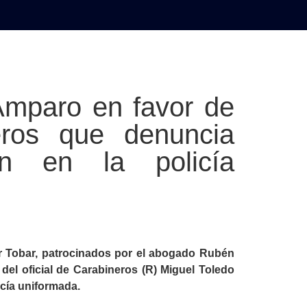
AL
DEPORTES
MUNDO
OPINIÓN
A
Amparo en favor de
neros que denuncia
ón en la policía
or Tobar, patrocinados por el abogado Rubén
del oficial de Carabineros (R) Miguel Toledo
cía uniformada.