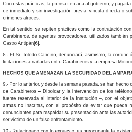
Con estas prácticas, la prensa cercana al gobierno, y pagad
de inmediato y sin investigación previa, vincula directa o
crímenes atroces.
En tal sentido, se repiten prácticas como la contratación co
Carabineros, de agentes provocadores, utilizados también p
Castro Antipán[6].
8.- El Sr. Toledo Cancino, denunciará, asimismo, la corrupc
licitaciones amañadas entre Carabineros y la empresa Motoro
HECHOS QUE AMENAZAN LA SEGURIDAD DEL AMPAR
9.- Por lo anterior, y desde la semana pasada, se han hecho o
de Carabineros – Dipolcar y la intervención de los teléfon
fuente reservada al interior de la institución –, con el obj
armas no inscritas, con el propósito de evitar que pueda 
denunciantes para respaldar su presentación ante las autor
ser víctima de un falso enfrentamiento.
10.- Relacionado con lo expuesto, es preocupante la existenc