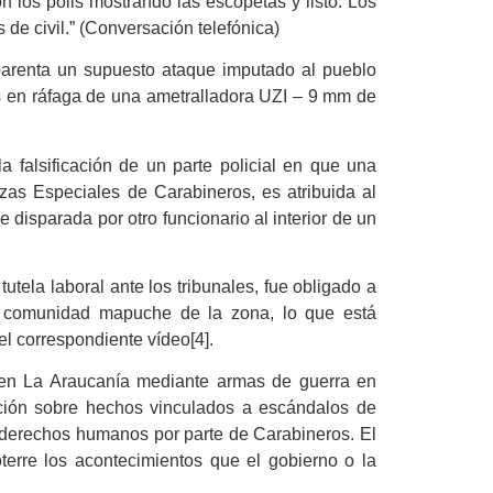
n los polis mostrando las escopetas y listo. Los
 civil.” (Conversación telefónica)
arenta un supuesto ataque imputado al pueblo
s en ráfaga de una ametralladora UZI – 9 mm de
a falsificación de un parte policial en que una
zas Especiales de Carabineros, es atribuida al
 disparada por otro funcionario al interior de un
tela laboral ante los tribunales, fue obligado a
na comunidad mapuche de la zona, lo que está
l correspondiente vídeo[4].
s en La Araucanía mediante armas de guerra en
tención sobre hechos vinculados a escándalos de
 derechos humanos por parte de Carabineros. El
oterre los acontecimientos que el gobierno o la