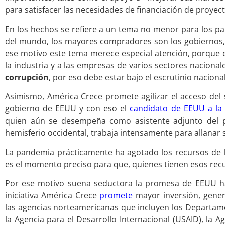
para satisfacer las necesidades de financiación de proyec
En los hechos se refiere a un tema no menor para los paí
del mundo, los mayores compradores son los gobiernos, 
ese motivo este tema merece especial atención, porqu
la industria y a las empresas de varios sectores nacion
corrupción
, por eso debe estar bajo el escrutinio nacion
Asimismo, América Crece promete agilizar el acceso del s
gobierno de EEUU y con eso el
candidato de EEUU a la 
quien aún se desempeña como asistente adjunto del pr
hemisferio occidental, trabaja intensamente para allanar 
La pandemia prácticamente ha agotado los recursos de lo
es el momento preciso para que, quienes tienen esos re
Por ese motivo suena seductora la promesa de EEUU ha
iniciativa América Crece
promete
mayor inversión, gener
las agencias norteamericanas que incluyen los Departame
la Agencia para el Desarrollo Internacional (USAID), la 