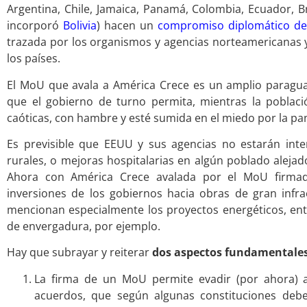
Argentina, Chile, Jamaica, Panamá, Colombia, Ecuador, B
incorporó
Bolivia
) hacen un
compromiso diplomático de 
trazada por los organismos y agencias norteamericanas y
los países.
El MoU que avala a América Crece es un amplio paragu
que el gobierno de turno permita, mientras la poblac
caóticas, con hambre y esté sumida en el miedo por la p
Es previsible que EEUU y sus agencias no estarán inte
rurales, o mejoras hospitalarias en algún poblado alejado
Ahora con América Crece avalada por el MoU firmad
inversiones de los gobiernos hacia obras de gran infrae
mencionan especialmente los proyectos energéticos, entié
de envergadura, por ejemplo.
Hay que subrayar y reiterar
dos aspectos fundamentale
La firma de un MoU permite evadir (por ahora) 
acuerdos, que según algunas constituciones debe