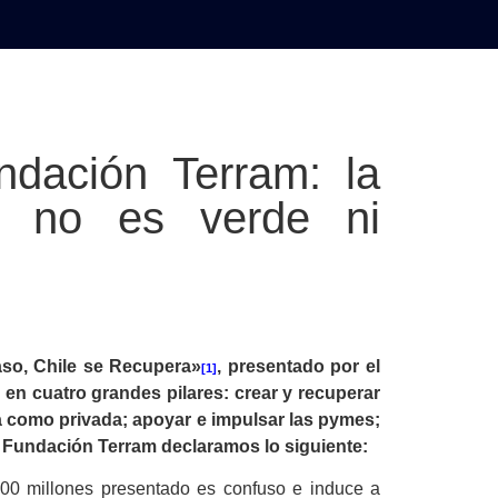
AL
DEPORTES
MUNDO
OPINIÓN
A
ndación Terram: la
ca no es verde ni
so, Chile se Recupera»
, presentado por el
[1]
n cuatro grandes pilares: crear y recuperar
ca como privada; apoyar e impulsar las pymes;
de Fundación Terram declaramos lo siguiente:
000 millones presentado es confuso e induce a