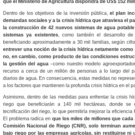
que el Ministerio de Agricultura dispondrá de US$ 152 mil
Dentro de los objetivos de la inversión pública,
el plan in
demandas sociales y a la crisis hídrica que atraviesa el paí
la construcción de 42 nuevos sistemas de agua potable
sistemas ya existentes
, como también el desarrollo de 
beneficiando aproximadamente a 30 mil familias, según cifr
entrever una noción de la crisis hídrica netamente como
no, en cambio, como producto de las condiciones estruct
la gestión del agua
–como nuestro modelo agroexportador–
recurso a cerca de un millón de personas a lo largo del p
diarios de agua. En consecuencia, estas medidas no represe
a los factores que mantienen la profunda crisis hídrica en el pa
Asimismo, dentro de las medidas para enfrentar la crisis h
riego que beneficiarán a 140 mil hectáreas, donde se 
tecnificación del riego, lo que permitiría mejorar la eficienc
El problema radica en
que los miles de millones que cada a
Comisión Nacional de Riego (CNR), solo terminan aumen
bajo riego por las empresas agrícolas, sin restituirse ni