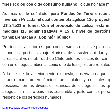
fines ecológicos o de consumo humano
, lo que no hace má
Además de lo señalado
, para Fundación Terram resul
Inversión Privada, el cual contempla agilizar 130 proyect
U$ 24.521 millones. Con el propósito de agilizar esta 
medidas (13 administrativas y 15 a nivel de gestió
transparentadas a la opinión pública
.
Por todo lo anterior es que consideramos que este plan est
económica post crisis bajo el prisma de la sustentabilidad y,
la especial vulnerabilidad de Chile ante los efectos del ca
con un enfoque ambiental como uno de los ejes transversales d
A la luz de lo anteriormente expuesto, observamos que e
«transformadora» en términos ambientales y culturales 
posicionar en las diversas instancias de diálogo en las 
asegurar un futuro país más sostenible y justo con las per
respeto de los derechos humanos.
[1]
https://www.gob.cl/chileserecupera/