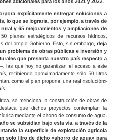
lones adicionales para los años 2021 y 2022.
corpora explícitamente entregar soluciones a
s, lo que se lograría, por ejemplo, a través de
 rural y 65 mejoramientos y ampliaciones de
50 planes estratégicos de recursos hídricos,
as del propio Gobierno. Esto, sin embargo
, deja
 un problema de obras públicas e inversión y
urales que presenta nuestro país respecto a
, las que hoy no garantizan el acceso a este
aís, recibiendo aproximadamente sólo 50 litros
ntan, como el plan propone, una real «solución»
ís.
ídrica, se menciona la construcción de obras de
destaca que dichos proyectos contemplan la
ia hídrica mediante el ahorro de consumo de agua.
ño se subsidian bajo esta vía, a través de la
tando la superficie de explotación agrícola
 un solo litro de dicho «ahorro de agua» para