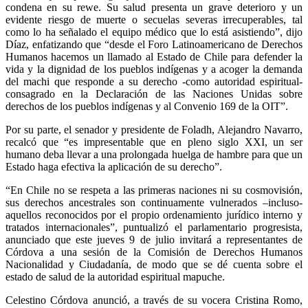
condena en su rewe. Su salud presenta un grave deterioro y un
evidente riesgo de muerte o secuelas severas irrecuperables, tal
como lo ha señalado el equipo médico que lo está asistiendo”, dijo
Díaz, enfatizando que “desde el Foro Latinoamericano de Derechos
Humanos hacemos un llamado al Estado de Chile para defender la
vida y la dignidad de los pueblos indígenas y a acoger la demanda
del machi que responde a su derecho -como autoridad espiritual-
consagrado en la Declaración de las Naciones Unidas sobre
derechos de los pueblos indígenas y al Convenio 169 de la OIT”.
Por su parte, el senador y presidente de Foladh, Alejandro Navarro,
recalcó que “es impresentable que en pleno siglo XXI, un ser
humano deba llevar a una prolongada huelga de hambre para que un
Estado haga efectiva la aplicación de su derecho”.
“En Chile no se respeta a las primeras naciones ni su cosmovisión,
sus derechos ancestrales son continuamente vulnerados –incluso-
aquellos reconocidos por el propio ordenamiento jurídico interno y
tratados internacionales”, puntualizó el parlamentario progresista,
anunciado que este jueves 9 de julio invitará a representantes de
Córdova a una sesión de la Comisión de Derechos Humanos
Nacionalidad y Ciudadanía, de modo que se dé cuenta sobre el
estado de salud de la autoridad espiritual mapuche.
Celestino Córdova anunció, a través de su vocera Cristina Romo,