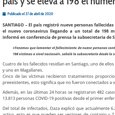
país y se eleva a 198 el númer
Publicado el
27 de abril de 2020
SANTIAGO – El país registró nueve personas fallecidas
el nuevo coronavirus llegando a un total de 198 
informó en conferencia de prensa la subsecretaria de S
«Tenemos que lamentar el fallecimiento de nueve personas cont
198 víctimas a nivel nacional», señaló la subsecretaria desde la
Cuatro de los fallecidos residían en Santiago, uno de ellos
y uno en Magallanes.
Cinco de las víctimas recibieron tratamientos proporc
preexistentes, esto significa que no fueron conectados a 
Además, en las últimas 24 horas se registraron 482 casos
13.813 personas COVID-19 positivas desde el primer enfe
Del total de infectados, Daza explicó que actualmente 6
activa, esto es que pueden ser vectores de contagio y 7.