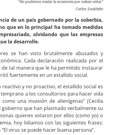
“No podemos matar la economía por salvar vidas”
Carlos Soublette
encia de un país gobernado por la soberbia,
erno que en lo principal ha tomado medidas
 empresariado, olvidando que las empresas
ue la desarrolle.
ores se han visto brutalmente abusados y
conómica. Cada declaración realizada por el
 de tal manera que le ha permitido instaurar
itó fuertemente en un estallido social.
eactivo y no proactivo, el estallido social es
 temprano a los consultorios para hacer vida
s como una invasión de alienígenas” (Cecilia
el gobierno que han plasmado verbalmente su
rsonas quienes votaron por ellos (como yo) o
mia, hoy lidiamos con las siguientes frases:
a “El virus se puede hacer buena persona”.