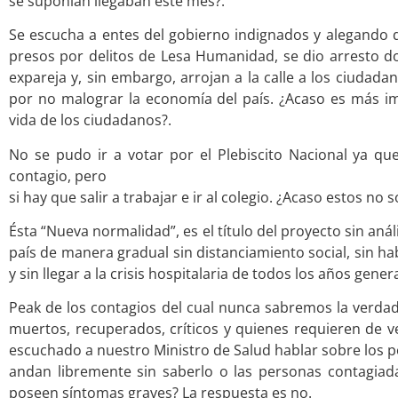
se suponían llegaban este mes?.
Se escucha a entes del gobierno indignados y alegando di
presos por delitos de Lesa Humanidad, se dio arresto do
expareja y, sin embargo, arrojan a la calle a los ciudada
por no malograr la economía del país. ¿Acaso es más im
vida de los ciudadanos?.
No se pudo ir a votar por el Plebiscito Nacional ya q
contagio, pero
si hay que salir a trabajar e ir al colegio. ¿Acaso estos no
Ésta “Nueva normalidad”, es el título del proyecto sin aná
país de manera gradual sin distanciamiento social, sin ha
y sin llegar a la crisis hospitalaria de todos los años gener
Peak de los contagios del cual nunca sabremos la verdad
muertos, recuperados, críticos y quienes requieren de 
escuchado a nuestro Ministro de Salud hablar sobre los 
andan libremente sin saberlo o las personas contagia
poseen síntomas graves? La respuesta es no.