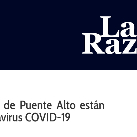
AL
DEPORTES
MUNDO
OPINIÓN
A
l de Puente Alto están
avirus COVID-19