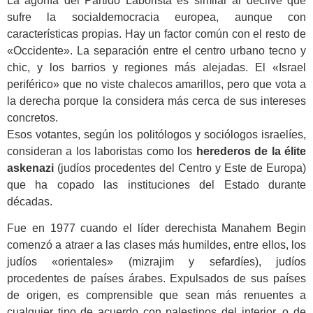
La agonía del Partido Laborista es similar al declive que
sufre la socialdemocracia europea, aunque con
características propias. Hay un factor común con el resto de
«Occidente». La separación entre el centro urbano tecno y
chic, y los barrios y regiones más alejadas. El «Israel
periférico» que no viste chalecos amarillos, pero que vota a
la derecha porque la considera más cerca de sus intereses
concretos.
Esos votantes, según los politólogos y sociólogos israelíes,
consideran a los laboristas como los
herederos de la élite
askenazi
(judíos procedentes del Centro y Este de Europa)
que ha copado las instituciones del Estado durante
décadas.
Fue en 1977 cuando el líder derechista Manahem Begin
comenzó a atraer a las clases más humildes, entre ellos, los
judíos «orientales» (mizrajim y sefardíes), judíos
procedentes de países árabes. Expulsados de sus países
de origen, es comprensible que sean más renuentes a
cualquier tipo de acuerdo con palestinos del interior, o de