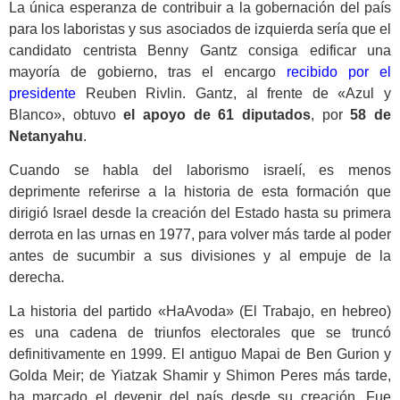
La única esperanza de contribuir a la gobernación del país
para los laboristas y sus asociados de izquierda sería que el
candidato centrista Benny Gantz consiga edificar una
mayoría de gobierno, tras el encargo
recibido por el
presidente
Reuben Rivlin. Gantz, al frente de «Azul y
Blanco», obtuvo
el apoyo de 61 diputados
, por
58 de
Netanyahu
.
Cuando se habla del laborismo israelí, es menos
deprimente referirse a la historia de esta formación que
dirigió Israel desde la creación del Estado hasta su primera
derrota en las urnas en 1977, para volver más tarde al poder
antes de sucumbir a sus divisiones y al empuje de la
derecha.
La historia del partido «HaAvoda» (El Trabajo, en hebreo)
es una cadena de triunfos electorales que se truncó
definitivamente en 1999. El antiguo Mapai de Ben Gurion y
Golda Meir; de Yiatzak Shamir y Shimon Peres más tarde,
ha marcado el devenir del país desde su creación. Fue