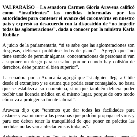
VALPARAÍSO – La senadora Carmen Gloria Aravena calificó
como “insuficientes” las medidas informadas por las
autoridades para contener el avance del coronavirus en nuestro
país y expresó su desacuerdo con la disposición de “no impedir
todas las aglomeraciones”, dada a conocer por la ministra Karla
Rubilar.
A juicio de la parlamentaria, “si se sabe que las aglomeraciones son
riesgosas, debieran prohibirse todas de plano”. Agregó que “no
tiene sentido de permitir algunas concentraciones de personas si van
a suponer un riesgo para su salud porque cuando hay colisión de
derechos, debe primar el bien superior”.
La senadora por la Araucanía agregó que “si alguien llega a Chile
desde el extranjero y se estima que podría estar contagiado, no basta
que se establezca su cuarentena, sino que también debiera poder
recibir una licencia médica en el mismo lugar, porque de otro modo
cómo va a proteger su fuente laboral”.
Aravena dijo que “tenemos que dar todas las facilidades para
aislarse y examinarse a las personas que podrían propagar el virus y
para eso deben tener la tranquilidad de que poner en práctica las
medidas no las van a afectar en sus trabajos”.
Asimismo, sostuvo que “no se trata de generar alarma, pero sí