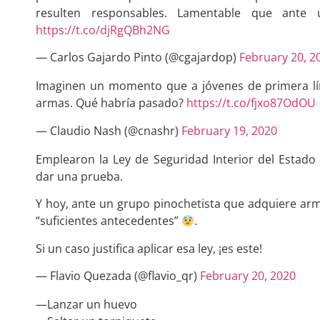
resulten responsables. Lamentable que ante
https://t.co/djRgQBh2NG
— Carlos Gajardo Pinto (@cgajardop)
February 20, 2
Imaginen un momento que a jóvenes de primera lín
armas. Qué habría pasado?
https://t.co/fjxo87OdOU
— Claudio Nash (@cnashr)
February 19, 2020
Emplearon la Ley de Seguridad Interior del Estad
dar una prueba.
Y hoy, ante un grupo pinochetista que adquiere ar
“suficientes antecedentes”
.
Si un caso justifica aplicar esa ley, ¡es este!
— Flavio Quezada (@flavio_qr)
February 20, 2020
—Lanzar un huevo