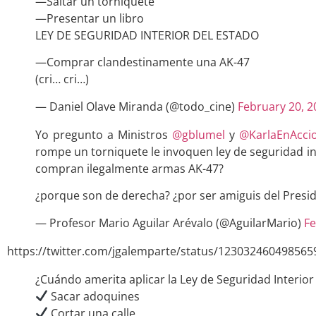
—Saltar un torniquete
—Presentar un libro
LEY DE SEGURIDAD INTERIOR DEL ESTADO
—Comprar clandestinamente una AK-47
(cri… cri…)
— Daniel Olave Miranda (@todo_cine)
February 20, 2
Yo pregunto a Ministros
@gblumel
y
@KarlaEnAcci
rompe un torniquete le invoquen ley de seguridad in
compran ilegalmente armas AK-47?
¿porque son de derecha? ¿por ser amiguis del Presi
— Profesor Mario Aguilar Arévalo (@AguilarMario)
Fe
https://twitter.com/jgalemparte/status/123032460498565
¿Cuándo amerita aplicar la Ley de Seguridad Interior
Sacar adoquines
Cortar una calle