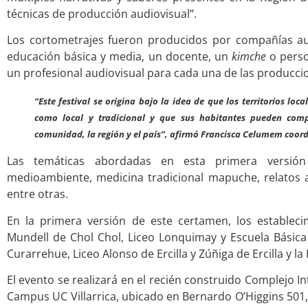
técnicas de producción audiovisual”.
Los cortometrajes fueron producidos por compañías au
educación básica y media, un docente, un
kimche
o perso
un profesional audiovisual para cada una de las producci
“Este festival se origina bajo la idea de que los territorios loc
como local y tradicional y que sus habitantes pueden comp
comunidad, la región y el país”, afirmó Francisca Celumem coor
Las temáticas abordadas en esta primera versió
medioambiente, medicina tradicional mapuche, relatos anc
entre otras.
En la primera versión de este certamen, los establec
Mundell de Chol Chol, Liceo Lonquimay y Escuela Básica
Curarrehue, Liceo Alonso de Ercilla y Zúñiga de Ercilla y l
El evento se realizará en el recién construido Complejo In
Campus UC Villarrica, ubicado en Bernardo O’Higgins 501, 