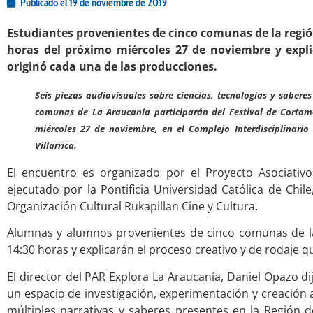
Publicado el
19 de noviembre de 2019
Estudiantes provenientes de cinco comunas de la región 
horas del próximo miércoles 27 de noviembre y expli
originó cada una de las producciones.
Seis piezas audiovisuales sobre ciencias, tecnologías y saberes
comunas de La Araucanía participarán del Festival de Cortom
miércoles 27 de noviembre, en el Complejo Interdisciplinario
Villarrica.
El encuentro es organizado por el Proyecto Asociativo
ejecutado por la Pontificia Universidad Católica de Chil
Organización Cultural Rukapillan Cine y Cultura.
Alumnas y alumnos provenientes de cinco comunas de la r
14:30 horas y explicarán el proceso creativo y de rodaje 
El director del PAR Explora La Araucanía, Daniel Opazo dij
un espacio de investigación, experimentación y creación ar
múltiples narrativas y saberes presentes en la Región de