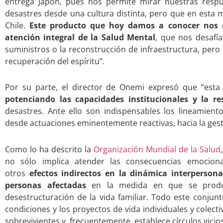
entrega Japón, pues nos permite mirar nuestras respu
desastres desde una cultura distinta, pero que en esta m
Chile.
Este producto que hoy damos a conocer nos e
atención integral de la Salud Mental
, que nos desafía
suministros o la reconstrucción de infraestructura, pero 
recuperación del espíritu”.
Por su parte, el director de Onemi expresó que “est
potenciando las capacidades institucionales y la r
desastres. Ante ello son indispensables los lineamientos
desde actuaciones eminentemente reactivas, hacia la gesti
Como lo ha descrito la
Organización Mundial de la Salud
no sólo implica atender las consecuencias emocion
otros
efectos indirectos en la dinámica interpersona
personas afectadas
en la medida en que se produc
desestructuración de la vida familiar. Todo este conjun
condiciones y los proyectos de vida individuales y colect
sobrevivientes y, frecuentemente, establece círculos vicios