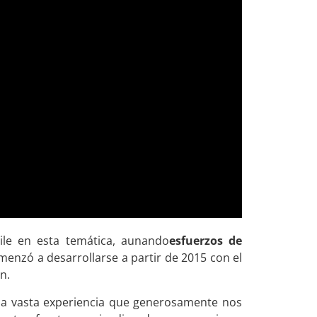
hile en esta temática, aunando
esfuerzos de
enzó a desarrollarse a partir de 2015 con el
n.
 la vasta experiencia que generosamente nos