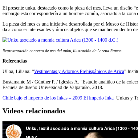
El presente unku, destacado como la pieza del mes, lleva un diseño “en
embargo esta correspondería a un hombre común, asociado a la zona c
La pieza del mes es una iniciativa desarrollada por el Museo de Hist
da a conocer interesantes y únicos objetos que se mantienen dentro de
Representación contexto de uso del unku, ilustración de Lorena Ramos.
Referencias
Ulloa, Liliana: “
Vestimentas y Adornos Prehispánicos de Arica
” Inst
Bustamante M / Günther P. / Iglesias A. “Estudio analítico de la colec
Escuela de diseño Universidad de Valparaíso, 2018.
Chile bajo el imperio de los Inkas – 2009
El imperio Inka
Unkus y Tok
Videos relacionados