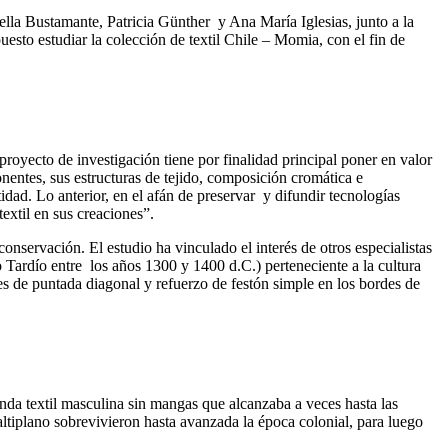
nella Bustamante, Patricia Günther y Ana María Iglesias, junto a la
uesto estudiar la colección de textil Chile – Momia, con el fin de
royecto de investigación tiene por finalidad principal poner en valor
onentes, sus estructuras de tejido, composición cromática e
dad. Lo anterior, en el afán de preservar y difundir tecnologías
extil en sus creaciones”.
onservación. El estudio ha vinculado el interés de otros especialistas
 Tardío entre los años 1300 y 1400 d.C.) perteneciente a la cultura
les de puntada diagonal y refuerzo de festón simple en los bordes de
nda textil masculina sin mangas que alcanzaba a veces hasta las
 altiplano sobrevivieron hasta avanzada la época colonial, para luego