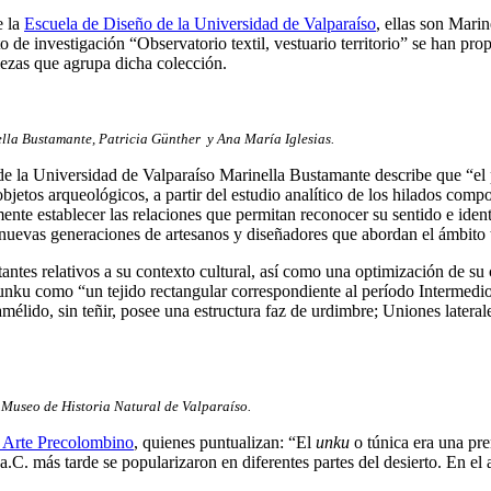
e la
Escuela de Diseño de la Universidad de Valparaíso
, ellas son Mari
de investigación “Observatorio textil, vestuario territorio” se han prop
 piezas que agrupa dicha colección.
ella Bustamante, Patricia Günther y Ana María Iglesias.
e la Universidad de Valparaíso Marinella Bustamante describe que “el p
bjetos arqueológicos, a partir del estudio analítico de los hilados comp
te establecer las relaciones que permitan reconocer su sentido e identi
as nuevas generaciones de artesanos y diseñadores que abordan el ámbito t
ntes relativos a su contexto cultural, así como una optimización de su c
unku como “un tejido rectangular correspondiente al período Intermedio
mélido, sin teñir, posee una estructura faz de urdimbre; Uniones latera
Museo de Historia Natural de Valparaíso.
 Arte Precolombino
, quienes puntualizan: “El
unku
o túnica era una pre
a.C. más tarde se popularizaron en diferentes partes del desierto. En el